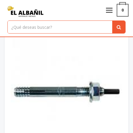
Inicio
/
Productos
/
TACO METALICO MR 10
0