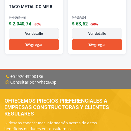
TACO METALICO MR 8
$
4.081,48
$
127,24
$
2.040,74
$
63,62
-50%
-50%
Ver detalle
Ver detalle
Agregar
Agregar
+5492643200136
Consultar por WhatsApp
OFRECEMOS PRECIOS PREFERENCIALES A
EMPRESAS CONSTRUCTORAS Y CLIENTES
REGULARES
Si deseas conocer mas información acerca de estos
beneficios no dudes en consultarnos