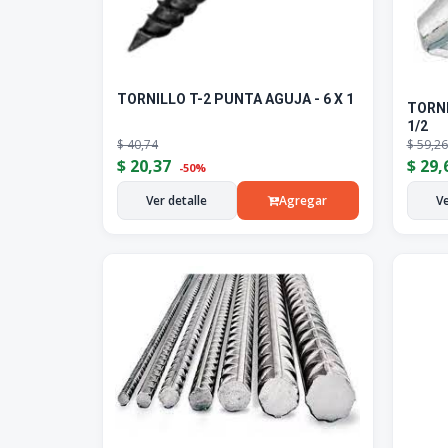
TORNILLO T-2 PUNTA AGUJA - 6 X 1
TORNI
1/2
$
40,74
$
59,26
$
20,37
$
29,
-50%
Ver detalle
Agregar
Ve