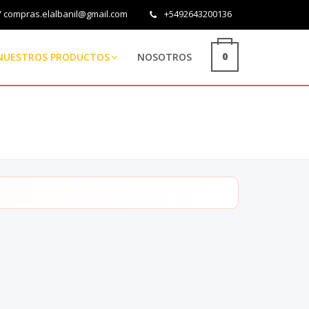
/ compras.elalbanil@gmail.com
+5492643200136
0
NUESTROS PRODUCTOS
NOSOTROS