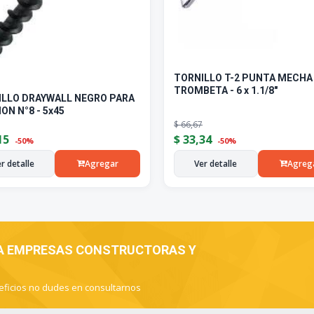
TORNILLO T-2 PUNTA MECHA
TROMBETA - 6 x 1.1/8"
ILLO DRAYWALL NEGRO PARA
ION N°8 - 5x45
$
66,67
15
$
33,34
-50%
-50%
r detalle
Agregar
Ver detalle
Agreg
 A EMPRESAS CONSTRUCTORAS Y
eficios no dudes en consultarnos