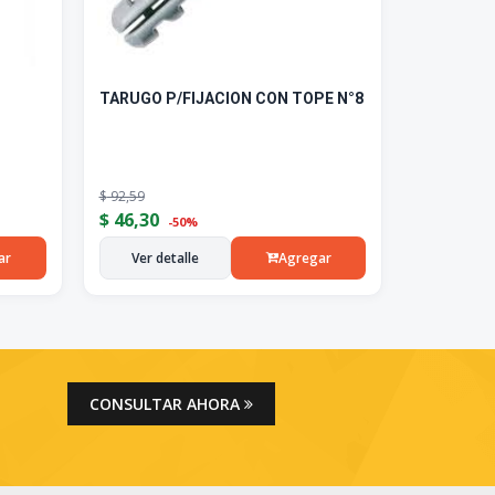
TARUGO P/FIJACION CON TOPE N°8
$
92,59
$
46,30
-50%
ar
Ver detalle
Agregar
CONSULTAR AHORA