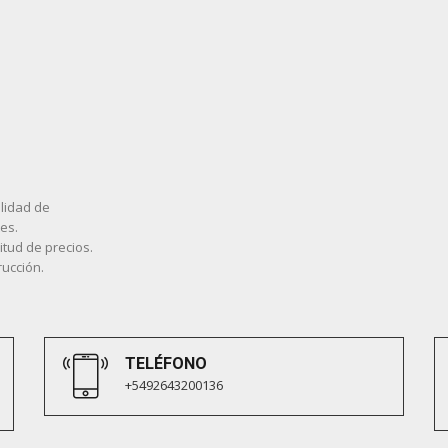
lidad de
es.
tud de precios.
rucción.
TELÉFONO
+5492643200136