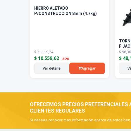
HIERRO ALETADO
P/CONSTRUCCION 8mm (4.7kg)
TORN
FIJAC
$
21.119,24
$
96,30
$
10.559,62
$
48,
-50%
Ver detalle
Agregar
Ve
OFRECEMOS PRECIOS PREFERENCIALES
CLIENTES REGULARES
Si deseas conocer mas información acerca de estos ben