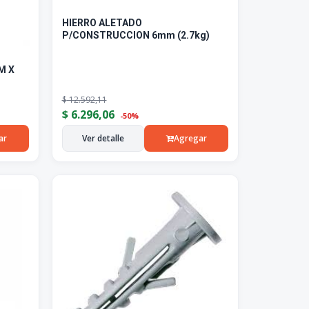
HIERRO ALETADO
P/CONSTRUCCION 6mm (2.7kg)
M X
$
12.592,11
$
6.296,06
-50%
ar
Ver detalle
Agregar