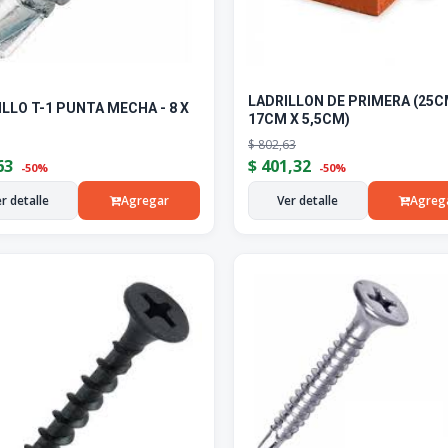
LADRILLON DE PRIMERA (25C
LLO T-1 PUNTA MECHA - 8 X
17CM X 5,5CM)
$
802,63
63
$
401,32
-50%
-50%
r detalle
Agregar
Ver detalle
Agreg