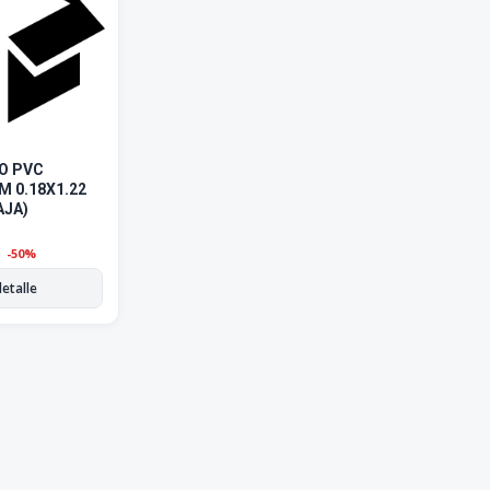
CO PVC
 0.18X1.22
AJA)
0
-50%
detalle