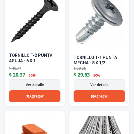
TORNILLO T-2 PUNTA
TORNILLO T-1 PUNTA
AGUJA - 6 X 1
MECHA - 8 X 1/2
$
40,74
$
59,26
$
20,37
$
29,63
-50%
-50%
Ver detalle
Ver detalle
Agregar
Agregar