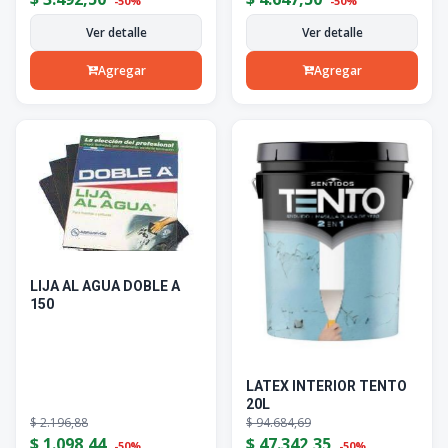
-50%
-50%
Ver detalle
Ver detalle
Agregar
Agregar
LIJA AL AGUA DOBLE A
150
LATEX INTERIOR TENTO
20L
$
2.196,88
$
94.684,69
$
1.098,44
$
47.342,35
-50%
-50%