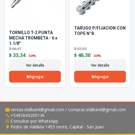
TARUGO P/FIJACION CON
TORNILLO T-2 PUNTA
TOPE N°8
MECHA TROMBETA - 6 x
1.1/8"
$
66,67
$
92,59
$
33,34
$
46,30
-50%
-50%
Ver detalle
Ver detalle
Agregar
Agregar
ventas.elalbanil@gmail.com / compras.elalbanil@gmail.com
+5492643200136
Consultar por WhatsApp
Pedro de Valdivia 1453 oeste, Capital - San Juan