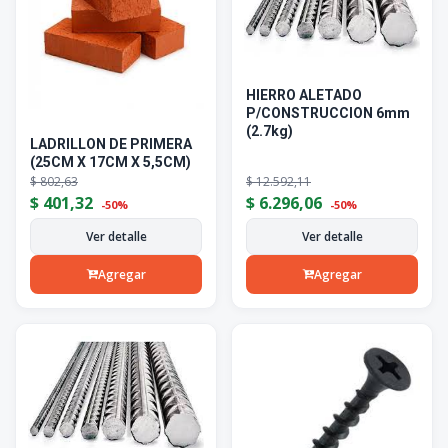
HIERRO ALETADO
P/CONSTRUCCION 6mm
(2.7kg)
LADRILLON DE PRIMERA
(25CM X 17CM X 5,5CM)
$
802,63
$
12.592,11
$
401,32
$
6.296,06
-50%
-50%
Ver detalle
Ver detalle
Agregar
Agregar