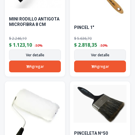
MINI RODILLO ANTIGOTA
MICROFIBRA 8 CM
PINCEL 1"
$
2.246,19
$
5.636,70
$
1.123,10
$
2.818,35
-50%
-50%
Ver detalle
Ver detalle
Agregar
Agregar
PINCELETA Nº50