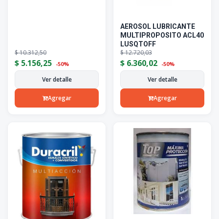
AEROSOL LUBRICANTE
MULTIPROPOSITO ACL40
LUSQTOFF
$
10.312,50
$
12.720,03
$
5.156,25
$
6.360,02
-50%
-50%
Ver detalle
Ver detalle
Agregar
Agregar