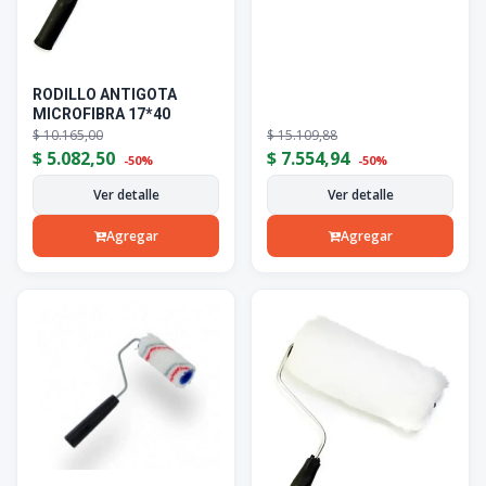
RODILLO ANTIGOTA
MICROFIBRA 17*40
$
10.165,00
$
15.109,88
$
5.082,50
$
7.554,94
-50%
-50%
Ver detalle
Ver detalle
Agregar
Agregar