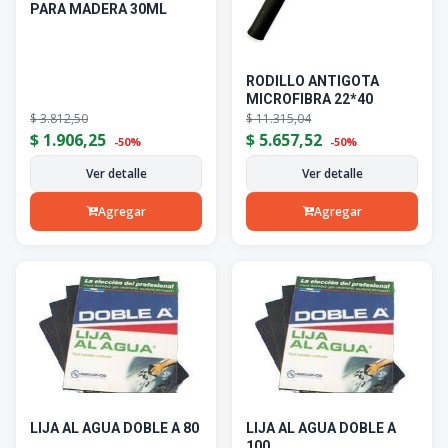
PARA MADERA 30ML
RODILLO ANTIGOTA
MICROFIBRA 22*40
$
3.812,50
$
11.315,04
$
1.906,25
$
5.657,52
-50%
-50%
Ver detalle
Ver detalle
Agregar
Agregar
LIJA AL AGUA DOBLE A 80
LIJA AL AGUA DOBLE A
100