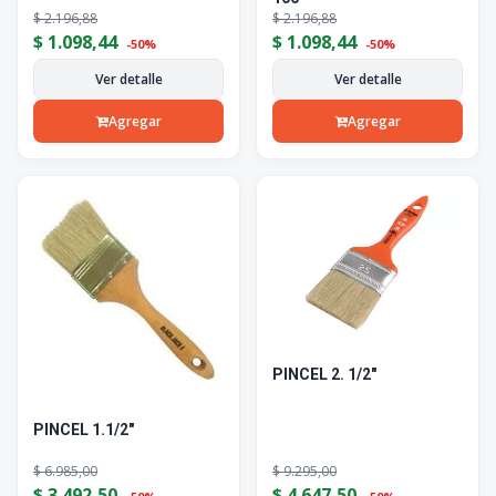
$
2.196,88
$
2.196,88
$
1.098,44
$
1.098,44
-50%
-50%
Ver detalle
Ver detalle
Agregar
Agregar
PINCEL 2. 1/2"
PINCEL 1.1/2"
$
6.985,00
$
9.295,00
$
3.492,50
$
4.647,50