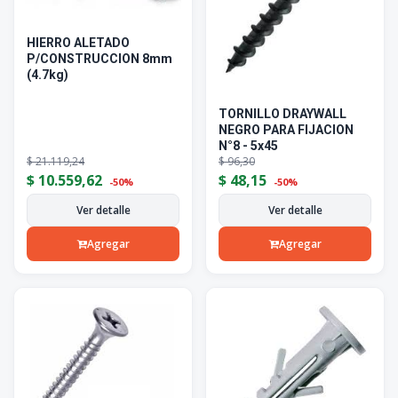
HIERRO ALETADO
P/CONSTRUCCION 8mm
(4.7kg)
TORNILLO DRAYWALL
NEGRO PARA FIJACION
N°8 - 5x45
$
21.119,24
$
96,30
$
10.559,62
$
48,15
-50%
-50%
Ver detalle
Ver detalle
Agregar
Agregar