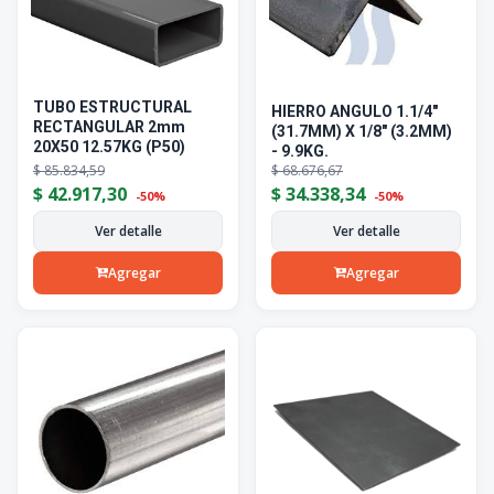
TUBO ESTRUCTURAL
HIERRO ANGULO 1.1/4"
RECTANGULAR 2mm
(31.7MM) X 1/8" (3.2MM)
20X50 12.57KG (P50)
- 9.9KG.
$
85.834,59
$
68.676,67
$
42.917,30
$
34.338,34
-50%
-50%
Ver detalle
Ver detalle
Agregar
Agregar