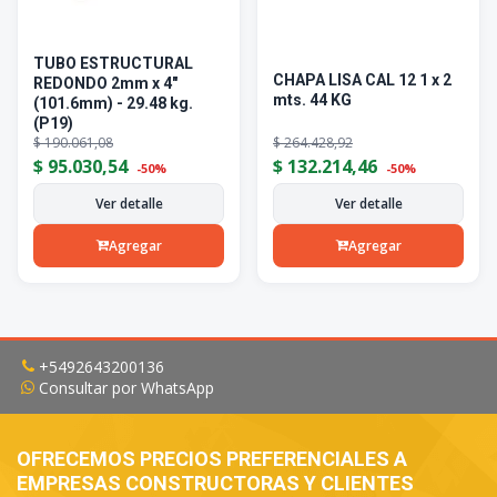
TUBO ESTRUCTURAL
CHAPA LISA CAL 12 1 x 2
REDONDO 2mm x 4"
mts. 44 KG
(101.6mm) - 29.48 kg.
(P19)
$
190.061,08
$
264.428,92
$
95.030,54
$
132.214,46
-50%
-50%
Ver detalle
Ver detalle
Agregar
Agregar
+5492643200136
Consultar por WhatsApp
OFRECEMOS PRECIOS PREFERENCIALES A
EMPRESAS CONSTRUCTORAS Y CLIENTES