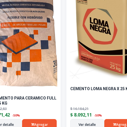
CEMENTO LOMA NEGRA X 25 
MENTO PARA CERAMICO FULL
5 KG
2,83
$
16.184,21
71,42
$
8.092,11
-50%
-50%
r detalle
Agregar
Ver detalle
Agreg