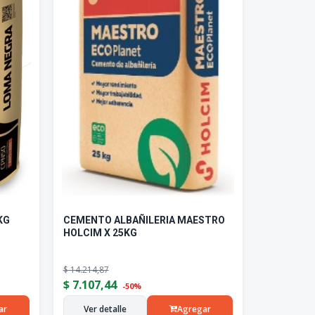
KG
CEMENTO ALBAÑILERIA MAESTRO
HOLCIM X 25KG
$
14.214,87
$
7.107,44
-50%
ar
Ver detalle
Agregar