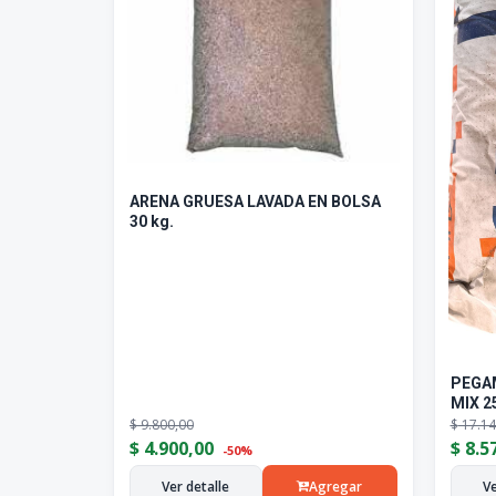
ARENA GRUESA LAVADA EN BOLSA
30 kg.
PEGA
MIX 2
$
9.800,00
$
17.14
$
4.900,00
$
8.5
-50%
Ver detalle
Agregar
Ve