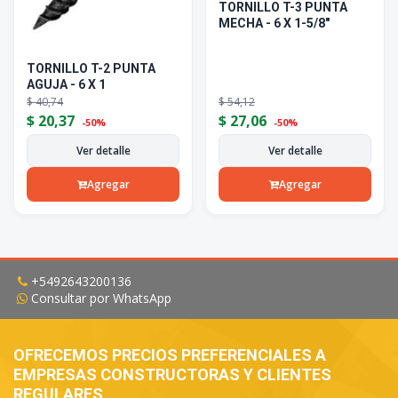
TORNILLO T-3 PUNTA
MECHA - 6 X 1-5/8"
TORNILLO T-2 PUNTA
AGUJA - 6 X 1
$
40,74
$
54,12
$
20,37
$
27,06
-50%
-50%
Ver detalle
Ver detalle
Agregar
Agregar
+5492643200136
Consultar por WhatsApp
OFRECEMOS PRECIOS PREFERENCIALES A
EMPRESAS CONSTRUCTORAS Y CLIENTES
REGULARES