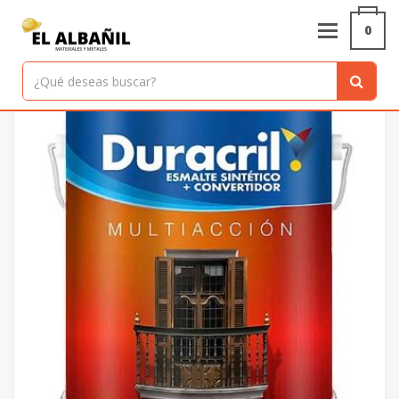
Inicio
/
Productos
/
ESMALTE MULTIACCION BLANCO - 4L - DURACRIL
0