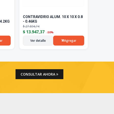
CONTRAVIDRIO ALUM. 10 X 10 X 0.8
4.2KG
- 0.46KG
$
27.894,74
$
13.947,37
-50%
ar
Ver detalle
Agregar
CONSULTAR AHORA