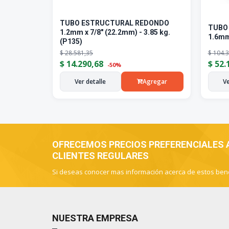
TUBO ESTRUCTURAL REDONDO
TUBO
1.2mm x 7/8" (22.2mm) - 3.85 kg.
1.6mm
(P135)
$
28.581,35
$
104.3
$
14.290,68
$
52.
-50%
Ver detalle
Agregar
Ve
OFRECEMOS PRECIOS PREFERENCIALES
CLIENTES REGULARES
Si deseas conocer mas información acerca de estos ben
NUESTRA EMPRESA