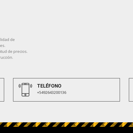
lidad de
es.
tud de precios.
rucción.
TELÉFONO
+5492643200136