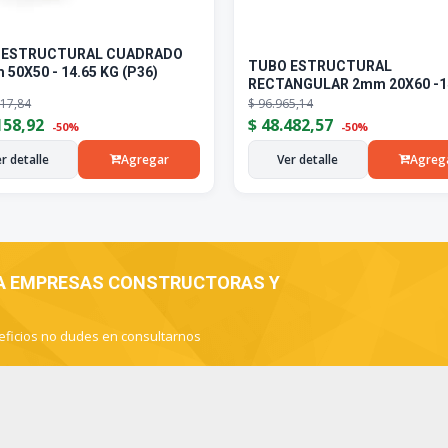
 ESTRUCTURAL CUADRADO
TUBO ESTRUCTURAL
 50X50 - 14.65 KG (P36)
RECTANGULAR 2mm 20X60 -1
17,84
$
96.965,14
158,92
$
48.482,57
-50%
-50%
r detalle
Agregar
Ver detalle
Agreg
 A EMPRESAS CONSTRUCTORAS Y
eficios no dudes en consultarnos