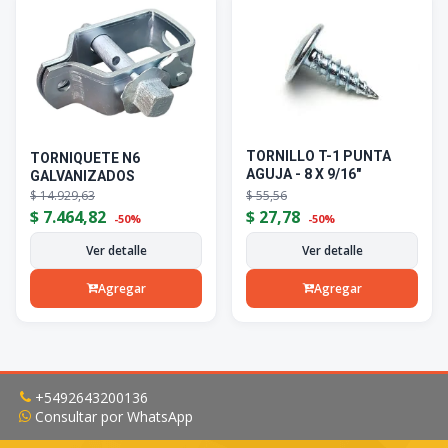
TORNILLO T-1 PUNTA
TORNIQUETE N6
AGUJA - 8 X 9/16"
GALVANIZADOS
$
14.929,63
$
55,56
$
7.464,82
$
27,78
-50%
-50%
Ver detalle
Ver detalle
Agregar
Agregar
+5492643200136
Consultar por WhatsApp