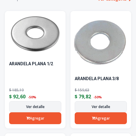
ARANDELA PLANA 1/2
ARANDELA PLANA 3/8
$
185,19
$
159,63
$
92,60
$
79,82
-50%
-50%
Ver detalle
Ver detalle
Agregar
Agregar