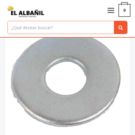
Inicio
/
Productos
/
ARANDELA PLANA 1/4
0